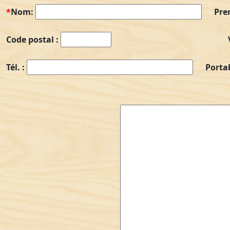
*
Nom:
Pre
Code postal :
Tél. :
Porta