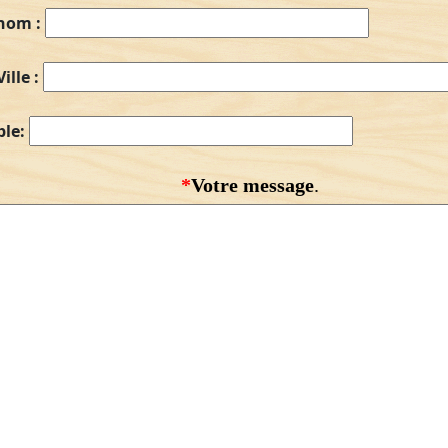
nom :
Ville :
ble:
*
Votre message
.