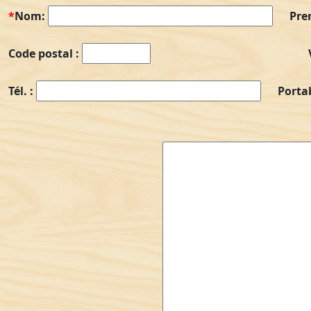
*
Nom:
Pre
Code postal :
Tél. :
Porta