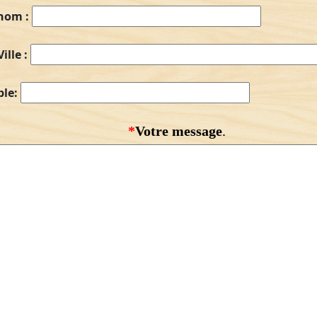
nom :
Ville :
ble:
*
Votre message
.