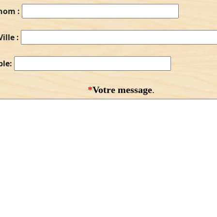
nom :
Ville :
ble:
*
Votre message
.