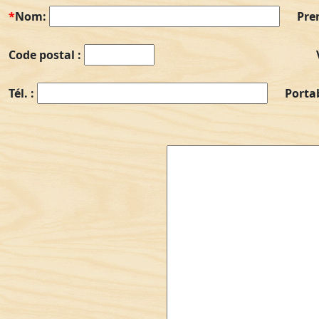
*
Nom:
Pre
Code postal :
Tél. :
Porta